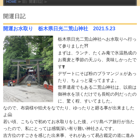
HOME
≫ 旧）開運日記 ≫
開運日記
開運お水取り 栃木県日光二荒山神社 2021.5.23
栃木県日光二荒山神社へお水取りへ行っ
て参りました⛩
まずは、ランチ、たくみ庵で氷温熟成の
お蕎麦と季節の天ぷら、美味しかったで
す❣️
デザートにそば粉のブラマンジェがあっ
たり、ちょっと凝ってますよ。
世界遺産でもある二荒山神社は、以前は
御神水を頂くだけでも長蛇の列だったの
に、驚く程、すいてました。
なので、布袋様や狛犬をなでたり、ゆったりと廻る事が出来ました
よ🤗
若い頃、こちらで初めてお水取りをした後、バリ島ペア旅行が当た
ったので、私にとっては感慨深い有り難い神社さんです。
吉方位のすごさを感じた出来事、それがあって易占鑑定の道に進み