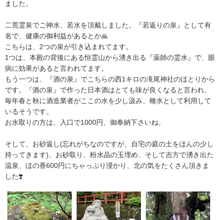
ました。
二荒霊泉でご神水、若水を頂戴しました。『若返りの泉』として有
名で、健康の御利益があるとか🙏
こちらは、2つの泉が引き込まれてます。
1つは、本殿の背後にある恒霊山から湧き出る『薬師の霊水』で、眼
病に効果があると言われてます。
もう一つは、『酒の泉』でこちらの西1キロの滝尾神社のほとりから
です。『酒の泉』で作った日本酒はとても味が良くなると言われ、
毎年春と秋に酒造業者がここの水を少し汲み、種水として利用して
いるそうです。
お水取りの方は、入口で1000円、御奉納下さいね。
そして、お砂返し(忘れがちなのですが、自宅の庭の土をほんの少し
持ってきます)、お砂取り、粉水晶の玉埋め、そして吉方で湧き出た
温泉、ほの香600円にちゃっぷり浸かり、北の気をたくさん頂きま
した❣️