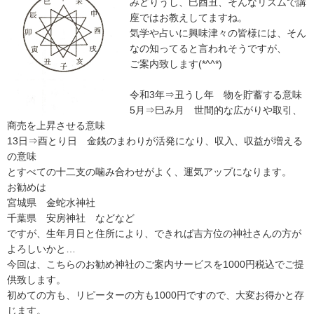
みどりうし、巳酉丑、そんなリズムで講
座ではお教えしてますね。
気学や占いに興味津々の皆様には、そん
なの知ってると言われそうですが、
ご案内致します(*^^*)
令和3年⇒丑うし年 物を貯蓄する意味
5月⇒巳み月 世間的な広がりや取引、
商売を上昇させる意味
13日⇒酉とり日 金銭のまわりが活発になり、収入、収益が増える
の意味
とすべての十二支の噛み合わせがよく、運気アップになります。
お勧めは
宮城県 金蛇水神社
千葉県 安房神社 などなど
ですが、生年月日と住所により、できれば吉方位の神社さんの方が
よろしいかと…
今回は、こちらのお勧め神社のご案内サービスを1000円税込でご提
供致します。
初めての方も、リピーターの方も1000円ですので、大変お得かと存
じます。