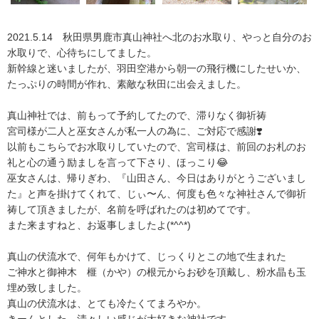
2021.5.14 秋田県男鹿市真山神社へ北のお水取り、やっと自分のお
水取りで、心待ちにしてました。
新幹線と迷いましたが、羽田空港から朝一の飛行機にしたせいか、
たっぷりの時間が作れ、素敵な秋田に出会えました。
真山神社では、前もって予約してたので、滞りなく御祈祷
宮司様が二人と巫女さんが私一人の為に、ご対応で感謝❣️
以前もこちらでお水取りしていたので、宮司様は、前回のお札のお
礼と心の通う励ましを言って下さり、ほっこり😂
巫女さんは、帰りぎわ、『山田さん、今日はありがとうございまし
た』と声を掛けてくれて、じぃ〜ん、何度も色々な神社さんで御祈
祷して頂きましたが、名前を呼ばれたのは初めてです。
また来ますねと、お返事しましたよ(*^^*)
真山の伏流水で、何年もかけて、じっくりとこの地で生まれた
ご神水と御神木 榧（かや）の根元からお砂を頂戴し、粉水晶も玉
埋め致しました。
真山の伏流水は、とても冷たくてまろやか。
きーんとした、清々しい感じが大好きな神社です。