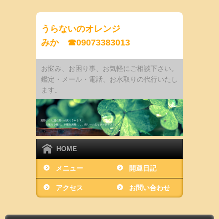
うらないのオレンジ
みか ☎09073383013
お悩み、お困り事、お気軽にご相談下さい。
鑑定・メール・電話、お水取りの代行いたし
ます
。
HOME
メニュー
開運日記
アクセス
お問い合わせ