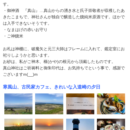
す。
・御神酒 『真山』…真山からの湧き水と氏子崇敬者が収穫したあ
きたこまちで、神社さんが独自で醸造した餞純米原酒です。ほかで
は入手できないそうです。
・なまはげの赤いお守り
・ご神餞米
お札は神棚に、破魔矢と元三大師はフレームに入れて、鑑定室にお
祀りしようかと思います。
お砂は、私がご神木、榧(かや)の根元から頂戴したものです。
真山神社はご祈祷料と御朱印代は、お気持ちでという事で、感謝で
ございますm(__)m
寒風山、古民家カフェ、きれいな入道崎の夕日