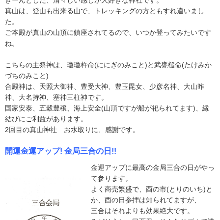
真山は、登山も出来る山で、トレッキングの方ともすれ違いまし
た。
ご本殿が真山の山頂に鎮座されてるので、いつか登ってみたいです
ね。
こちらの主祭神は、瓊瓊杵命(ににぎのみこと)と武甕槌命(たけみか
づちのみこと)
合殿神は、天照大御神、豊受大神、豊玉毘女、少彦名神、大山昨
神、大名持神、塞神三柱神です。​​​
国家安泰、五穀豊穣、海上安全(山頂ですが船が祀られてます)、縁
結びにご利益があります。
2回目の真山神社 お水取りに、感謝です。
開運金運アップ! 金局三合の日!!
金運アップに最高の金局三合の日がやっ
て参ります。
よく商売繁盛で、酉の市(とりのいち)と
か、酉の日参拝は知られてますが、
三合はそれよりも効果絶大です。