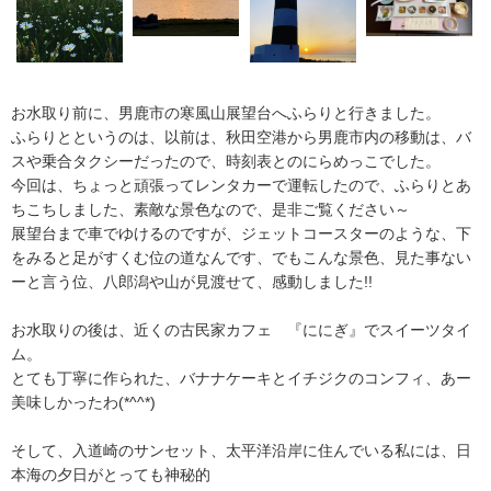
お水取り前に、男鹿市の寒風山展望台へふらりと行きました。
ふらりとというのは、以前は、秋田空港から男鹿市内の移動は、バ
スや乗合タクシーだったので、時刻表とのにらめっこでした。
今回は、ちょっと頑張ってレンタカーで運転したので、ふらりとあ
ちこちしました、素敵な景色なので、是非ご覧ください～
展望台まで車でゆけるのですが、ジェットコースターのような、下
をみると足がすくむ位の道なんです、でもこんな景色、見た事ない
ーと言う位、八郎潟や山が見渡せて、感動しました!!
お水取りの後は、近くの古民家カフェ 『ににぎ』でスイーツタイ
ム。
とても丁寧に作られた、バナナケーキとイチジクのコンフィ、あー
美味しかったわ(*^^*)
そして、入道崎のサンセット、太平洋沿岸に住んでいる私には、日
本海の夕日がとっても神秘的