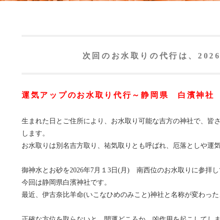
次回のお水取りの代行は、202
運気アップのお水取り代行～静岡県 白濱神社
生まれた日とご住所により、お水取り可能な吉方の神社で、皆
します。
お水取りは別名吉方取り、祐気取りとも呼ばれ、厄落としや運
御神水とお砂を2026年7月１3日(月) 南西位のお水取りに参拝
今回は静岡県白濱神社です。
最近、伊古奈比羊命(いこなひめのみこと)神社と名称が変わっ
正確な方位を取らないと、開運どころか、凶作用を起こしてし