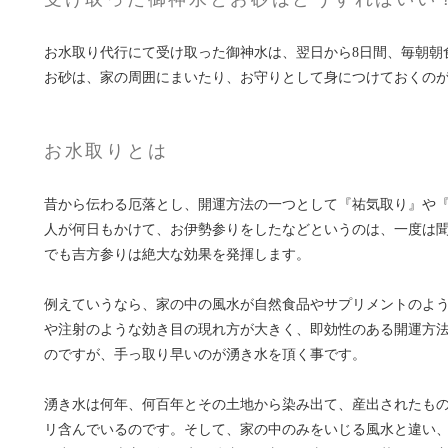
お水取り代行にて受け取った御神水は、翌日から8日間、毎朝朝
お砂は、家の周囲にまいたり、お守りとして身につけておくのが良
お水取りとは
昔から伝わる厄落とし、開運方法の一つとして『祐気取り』や『
人が何日もかけて、お伊勢参りをしたなどというのは、一度は
でも吉方参りは絶大な効果を発揮します。
例えていうなら、家の中の風水が自然食品やサプリメントのよ
や注射のような効き目の現れ方が大きく、即効性のある開運方
のですが、手っ取り早いのが湧き水を頂く事です。
湧き水は何年、何百年とその土地から染み出て、産出されたも
リ含んでいるのです。そして、家の中のみをいじる風水と違い