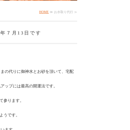
HOME
≫ お水取り代行 ≫
6年７月13日です
さまの代りに御神水とお砂を頂いて、宅配
気アップには最高の開運法です。
して参ります。
たようです。
まいます。