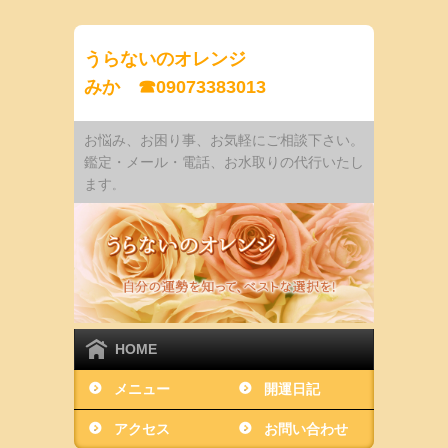
うらないのオレンジ
みか ☎09073383013
お悩み、お困り事、お気軽にご相談下さい。
鑑定・メール・電話、お水取りの代行いたし
ます
。
HOME
メニュー
開運日記
アクセス
お問い合わせ