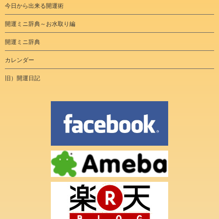
今日から出来る開運術
開運ミニ辞典～お水取り編
開運ミニ辞典
カレンダー
旧）開運日記