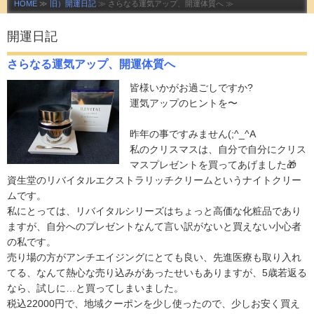
HOME
≫
旧）開運日記
≫ さらなる運気アップ、開運体質へ ≫
開運日記
さらなる運気アップ、開運体質へ
皆様いかがお過ごしですか?
運気アップのヒントを〜
昨年の事ですみません(;^_^A
私のクリスマスは、自分で自分にクリス
マスプレゼントを買ってあげました🎁
資生堂のリバイタルエクストラリッチクリームというナイトクリー
ムです。
私にとっては、リバイタルシリーズはちょっと高価な化粧品であり
ますが、自分へのプレゼントなんて言い訳がないと買えない小心者
の私です。
売り場の方がアンチエイジングにとても良い、先進医療も取り入れ
てる、なんて熱心な売り込みがあったせいもありますが、5歳若返る
なら、試しに…と買ってしまいました。
税込22000円で、地域クーポンを少し使ったので、少しお安く買え