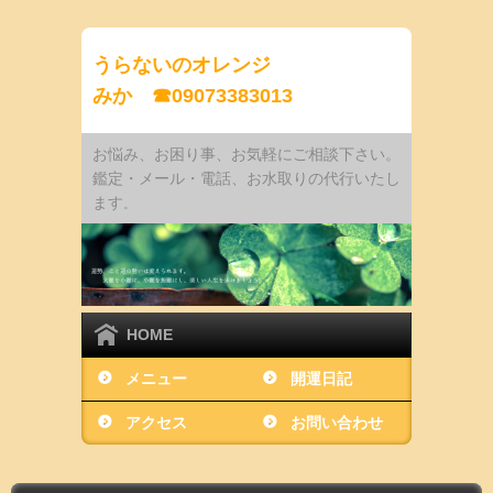
うらないのオレンジ
みか ☎09073383013
お悩み、お困り事、お気軽にご相談下さい。
鑑定・メール・電話、お水取りの代行いたし
ます
。
HOME
メニュー
開運日記
アクセス
お問い合わせ