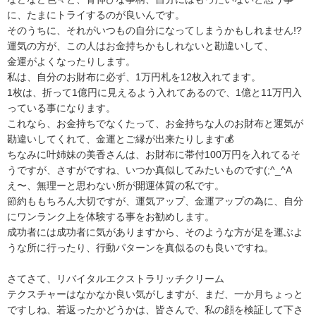
に、たまにトライするのが良いんです。
そのうちに、それがいつもの自分になってしまうかもしれません!?
運気の方が、この人はお金持ちかもしれないと勘違いして、
金運がよくなったりします。
私は、自分のお財布に必ず、1万円札を12枚入れてます。
1枚は、折って1億円に見えるよう入れてあるので、1億と11万円入
っている事になります。
これなら、お金持ちでなくたって、お金持ちな人のお財布と運気が
勘違いしてくれて、金運とご縁が出来たりします💰
ちなみに叶姉妹の美香さんは、お財布に帯付100万円を入れてるそ
うですが、さすがですね、いつか真似してみたいものです(;^_^A
え〜、無理ーと思わない所が開運体質の私です。
節約ももちろん大切ですが、運気アップ、金運アップの為に、自分
にワンランク上を体験する事をお勧めします。
成功者には成功者に気がありますから、そのような方が足を運ぶよ
うな所に行ったり、行動パターンを真似るのも良いですね。
さてさて、リバイタルエクストラリッチクリーム
テクスチャーはなかなか良い気がしますが、まだ、一か月ちょっと
ですしね、若返ったかどうかは、皆さんで、私の顔を検証して下さ