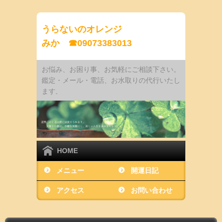
うらないのオレンジ
みか ☎09073383013
お悩み、お困り事、お気軽にご相談下さい。
鑑定・メール・電話、お水取りの代行いたし
ます
。
HOME
メニュー
開運日記
アクセス
お問い合わせ