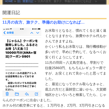
HOME
≫
旧）開運日記
≫ 11月の吉方、旅テク、準備のお助けになれば… ≫
開運日記
11月の吉方、旅テク、準備のお助けになれば…
お水取りとなると、慣れてくると遠く遠
くとなりますから、旅費やホテル代もか
さんできますよね。
かくいう私もお水取りは、飛行機移動が
多いので、早めに予約して、なるべくお
安く行くようにしてます。
11月の羽田～八丈島空港も、早割りで
往復25860円、もちろんレギュラー席で
すが、お安くとれて良かったと思ってま
した。
と、最近になってホテル取らなきゃと、
底土の方だと薬師堂に遠いから、大賀郷
地区かといろいろと検索してたら、じゃ
らんのクーポンに出会いました。
ホテル付の航空券にすると、１万円引き、2万円、3万円引きになる