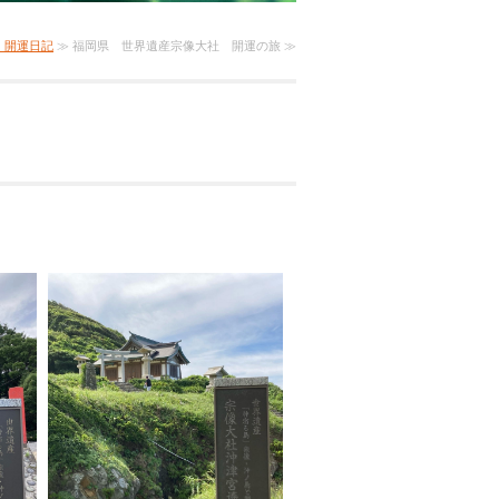
）開運日記
≫ 福岡県 世界遺産宗像大社 開運の旅 ≫