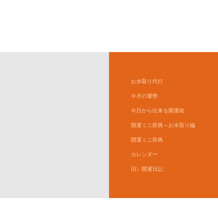
お水取り代行
今月の運勢
今日から出来る開運術
開運ミニ辞典～お水取り編
開運ミニ辞典
カレンダー
旧）開運日記