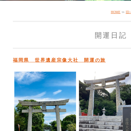
HOME
≫
旧
開運日記
福岡県 世界遺産宗像大社 開運の旅