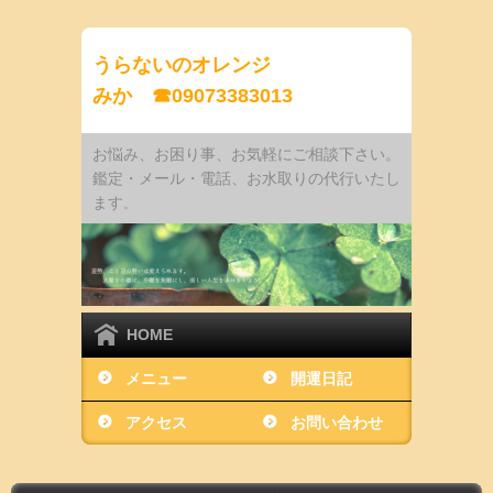
うらないのオレンジ
みか ☎09073383013
お悩み、お困り事、お気軽にご相談下さい。
鑑定・メール・電話、お水取りの代行いたし
ます
。
HOME
メニュー
開運日記
アクセス
お問い合わせ