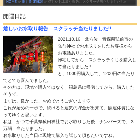
HOME
≫
旧）開運日記
≫ 嬉しいお水取り報告…スクラッチ当たりました!! ≫
開運日記
嬉しいお水取り報告…スクラッチ当たりました!!
2021.10.16 北方位 青森県弘前市の
弘前神社でお水取りをしたお客様から
お電話ありました。
帰宅してから、スクラッチくじを購入し
て当たりました!!
と、1000円購入して、1200円の当たり
でとても喜んでました。
その方は、現地で購入ではなく、福島県に帰宅してから、購入した
そうで、
まずは、良かった、おめでとうございます♡
これが始めの一歩で、続けると運気の貯金が出来て、開運体質にな
ってゆくと思います。
私は、かつて千葉県猿田神社でお水取りした後、ナンバーズで、３
万弱、当たりました。
お水取りした当日に現地で購入も試して頂きたいですね。