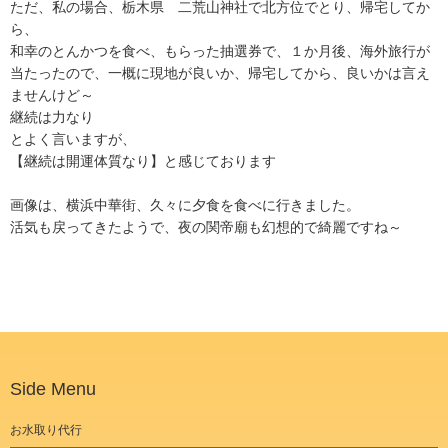
ただ、私の場合、栃木県 二荒山神社で北方位でとり、帰宅してか
ら、
和幸のとんかつを食べ、もらった抽選券で、１か月後、海外旅行が
当たったので、一概に現地が良いか、帰宅してから、良いかは言え
ませんけど～
継続は力なり
とよく言いますが、
【継続は開運体質なり】と感じております
画像は、横浜中華街、久々に夕食を食べに行きました。
活気も戻ってきたようで、夜の関帝廟も幻想的で綺麗ですね～
Side Menu
お水取り代行