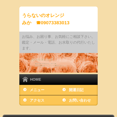
うらないのオレンジ
みか ☎09073383013
お悩み、お困り事、お気軽にご相談下さい。
鑑定・メール・電話、お水取りの代行いたし
ます
。
HOME
メニュー
開運日記
アクセス
お問い合わせ