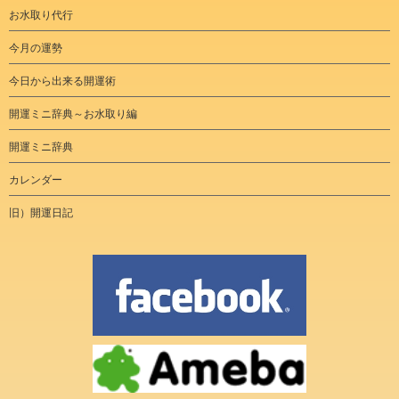
お水取り代行
今月の運勢
今日から出来る開運術
開運ミニ辞典～お水取り編
開運ミニ辞典
カレンダー
旧）開運日記