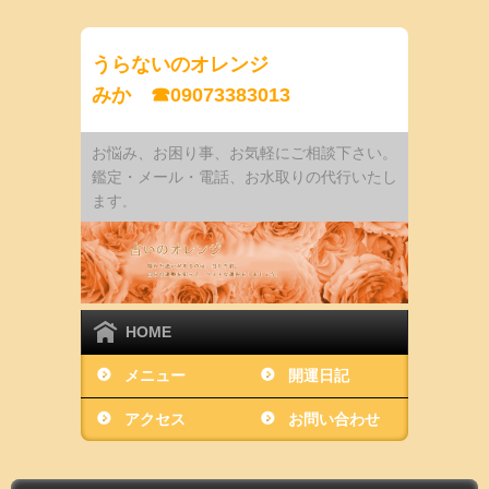
うらないのオレンジ
みか ☎09073383013
お悩み、お困り事、お気軽にご相談下さい。
鑑定・メール・電話、お水取りの代行いたし
ます
。
HOME
メニュー
開運日記
アクセス
お問い合わせ