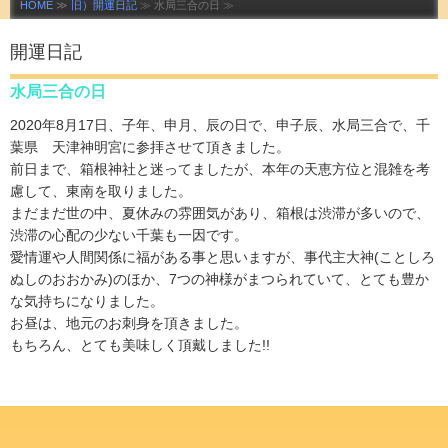
HOME
≫
旧）開運日記
≫ 水局三合の日 ≫
開運日記
水局三合の日
2020年8月17日、子年、申月、辰の日で、申子辰、水局三合で、千
葉県 天津神明宮に参拝させて頂きました。
前日まで、箱根神社と迷ってましたが、本年の天恵方位と混雑を考
慮して、東南を取りました。
まだまだ世の中、夏休みの雰囲気があり、箱根は渋滞が多いので、
渋滞の心配の少ない千葉も一因です。
愛情運や人間関係に福がある事と思いますが、事代主大神(ことしろ
ぬしのおおかみ)のほか、7つの神様がまつられていて、とても豊か
な気持ちになりました。
お昼は、地元のお刺身を頂きました。
もちろん、とても美味しく頂戴しました!!