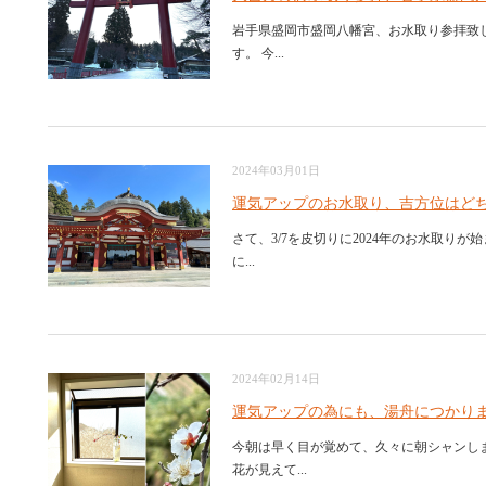
岩手県盛岡市盛岡八幡宮、お水取り参拝致し
す。 今...
2024年03月01日
運気アップのお水取り、吉方位はど
さて、3/7を皮切りに2024年のお水取り
に...
2024年02月14日
運気アップの為にも、湯舟につかり
今朝は早く目が覚めて、久々に朝シャンし
花が見えて...