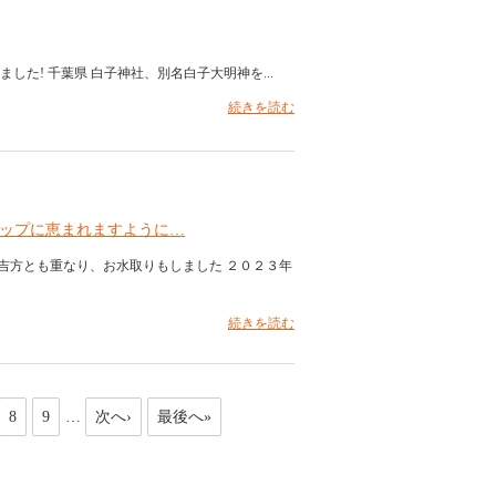
きました! 千葉県 白子神社、別名白子大明神を...
続きを読む
アップに恵まれますように…
な吉方とも重なり、お水取りもしました ２０２３年
続きを読む
8
9
…
次へ›
最後へ»