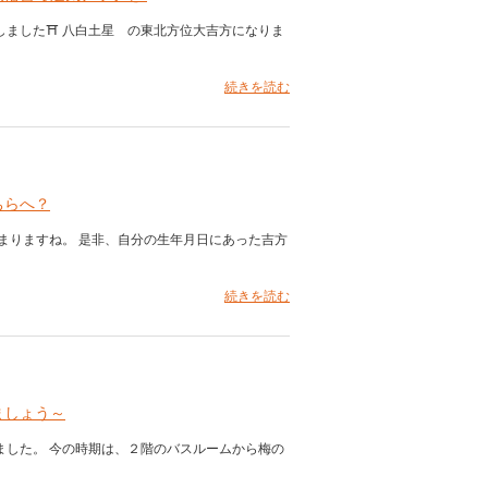
ました⛩️ 八白土星 の東北方位大吉方になりま
続きを読む
ちらへ？
が始まりますね。 是非、自分の生年月日にあった吉方
続きを読む
ましょう～
ました。 今の時期は、２階のバスルームから梅の