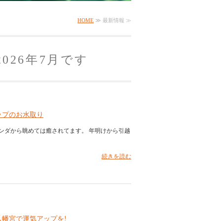
HOME
≫ 最新情報 ≫
026年7月です
ップのお水取り
ンダから眺めては癒されてます。 年明けから引越
続きを読む
幡宮で運気アップを!