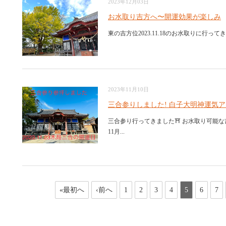
2023年12月03日
お水取り吉方へ〜開運効果が楽しみ
東の吉方位2023.11.18のお水取りに行って
2023年11月10日
三合参りしました! 白子大明神運気
三合参り行ってきました⛩️ お水取り可能
11月...
«最初へ
‹前へ
1
2
3
4
5
6
7