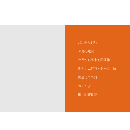
お水取り代行
今月の運勢
今日から出来る開運術
開運ミニ辞典～お水取り編
開運ミニ辞典
カレンダー
旧）開運日記