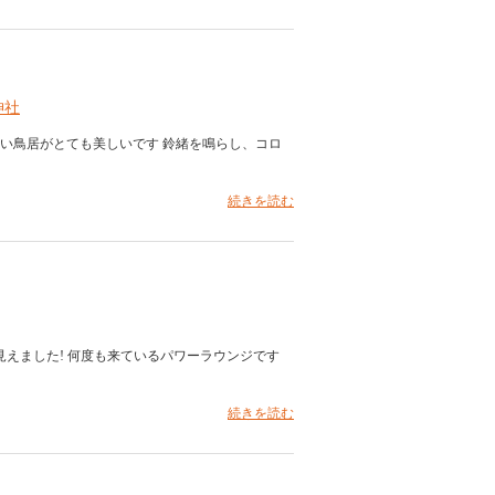
神社
白い鳥居がとても美しいです 鈴緒を鳴らし、コロ
続きを読む
えました! 何度も来ているパワーラウンジです
続きを読む