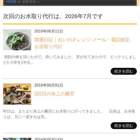
HOME
≫ 最新情報 ≫
次回のお水取り代行は、2026年7月です
2016年06月11日
開運日記｜占いのオレンジ‐メール・電話鑑定、
お水取り代行
朝顔の種を頂いたので、蒔いてみました。 芽が出てきたので、ビックリしまし
た‼️ 小学生1年生...
続きを読む
2016年06月01日
2回目の海上八幡宮
昨日は、またまた海上八幡宮にお水取りに行ってきました。 以前は、お水取
りは、月に一度すれば充...
続きを読む
2016年05月14日