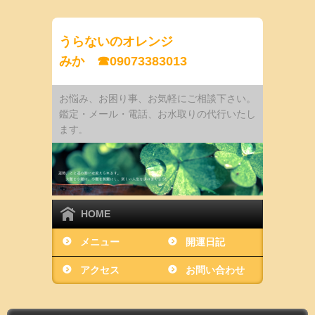
うらないのオレンジ
みか ☎09073383013
お悩み、お困り事、お気軽にご相談下さい。
鑑定・メール・電話、お水取りの代行いたし
ます
。
HOME
メニュー
開運日記
アクセス
お問い合わせ