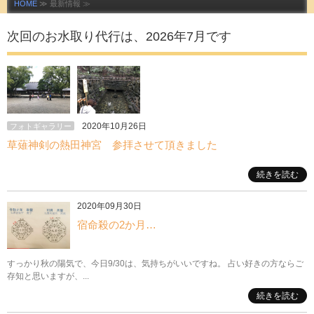
HOME
≫ 最新情報 ≫
次回のお水取り代行は、2026年7月です
2020年10月26日
フォトギャラリー
草薙神剣の熱田神宮 参拝させて頂きました
続きを読む
2020年09月30日
宿命殺の2か月…
すっかり秋の陽気で、今日9/30は、気持ちがいいですね。 占い好きの方ならご
存知と思いますが、...
続きを読む