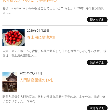
お客様のスリッパ…プチ開運生活
皆様、stay home いかがお過ごしでしょうか? 私は、2020年3月6日に引越し
まし...
続きを読む
2020年04月26日
春土用に要注意!!
自粛、ステイホームと皆様、窮屈で緊張した日々をお過ごしかと思います。 現
在は、春土用の期間にな...
続きを読む
2020年03月23日
入門講座開催のお礼
開運九星気学入門教室は、教材の開運九星暦が完売の為、本年分は、先週で終
了となりました。 来年分...
続きを読む