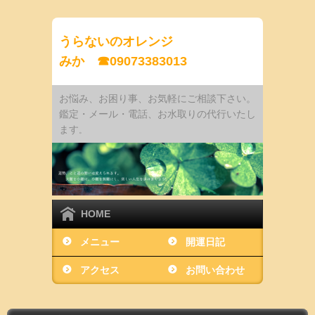
うらないのオレンジ
みか ☎09073383013
お悩み、お困り事、お気軽にご相談下さい。
鑑定・メール・電話、お水取りの代行いたし
ます
。
HOME
メニュー
開運日記
アクセス
お問い合わせ