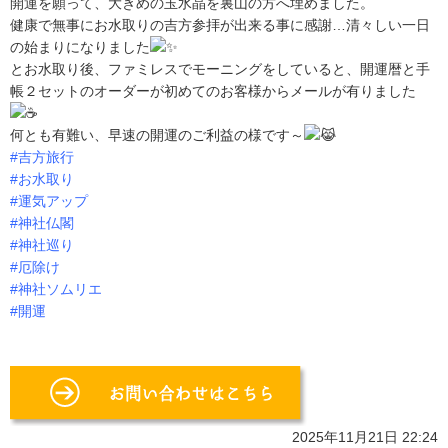
開運を願って、大きめの玉水晶を裏山の方へ埋めました。
健康で無事にお水取りの吉方参拝が出来る事に感謝…清々しい一日
の始まりになりました
とお水取り後、ファミレスでモーニングをしていると、開運暦と手
帳２セットのオーダーが初めてのお客様からメールが有りました
何とも有難い、早速の開運のご利益の様です～
#吉方旅行
#お水取り
#運気アップ
#神社仏閣
#神社巡り
#厄除け
#神社ソムリエ
#開運
2025年11月21日 22:24