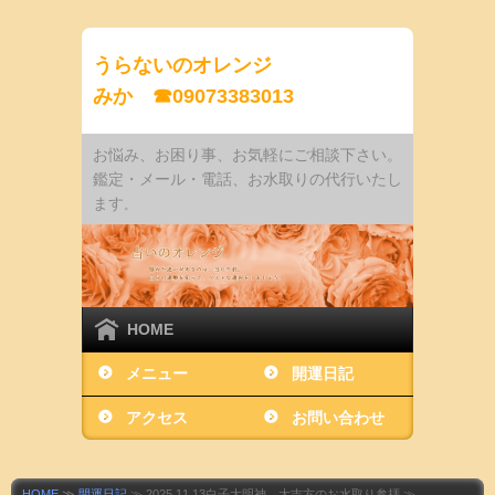
うらないのオレンジ
みか ☎09073383013
お悩み、お困り事、お気軽にご相談下さい。
鑑定・メール・電話、お水取りの代行いたし
ます
。
HOME
メニュー
開運日記
アクセス
お問い合わせ
HOME
≫
開運日記
≫ 2025.11.13白子大明神、大吉方のお水取り参拝 ≫