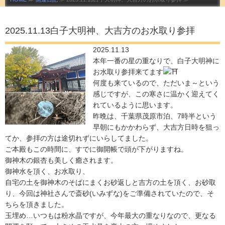
2025.11.13白子大明神、大吉方のお水取り参拝
2025.11.13
本年一番の星の重なりで、白子大明神に
お水取り参拝来てます
何度も来ているので、ただいま～という
感じですが、この寒さに温かく迎えてく
れているように思います。
昨晩は、千葉県茂原市泊、7時半という
早朝にもかかわらず、大吉方日時を狙っ
てか、参拝の方は途切れずにいらしてました。
ご本殿もこの時間に、すでに御開帳で頭が下がりますね。
御神木の銀杏も美しく癒されます。
御神水を頂く、お水取り、
自宅の土を御神木のそばにまくお砂返しと吉方の土を頂く、お砂取
り、今回は神社さんで斎砂(いみずな)をご準備されていたので、そ
ちらを頂きました。
玉埋め…いつもは粉水晶ですが、今年最大の重なりなので、更なる