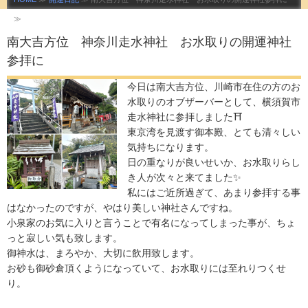
≫
南大吉方位 神奈川走水神社 お水取りの開運神社
参拝に
今日は南大吉方位、川崎市在住の方のお
水取りのオブザーバーとして、横須賀市
走水神社に参拝しました⛩️
東京湾を見渡す御本殿、とても清々しい
気持ちになります。
日の重なりが良いせいか、お水取りらし
き人が次々と来てました✨
私にはご近所過ぎて、あまり参拝する事
はなかったのですが、やはり美しい神社さんですね。
小泉家のお気に入りと言うことで有名になってしまった事が、ちょ
っと寂しい気も致します。
御神水は、まろやか、大切に飲用致します。
お砂も御砂倉頂くようになっていて、お水取りには至れりつくせ
り。