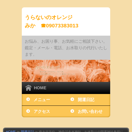
うらないのオレンジ
みか ☎09073383013
お悩み、お困り事、お気軽にご相談下さい。
鑑定・メール・電話、お水取りの代行いたし
ます
。
HOME
メニュー
開運日記
アクセス
お問い合わせ
HOME
≫
開運日記
≫ 南大吉方位 神奈川走水神社 お水取りの開運神社参拝に