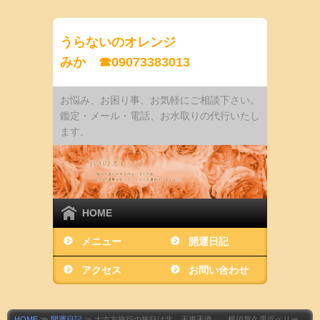
うらないのオレンジ
みか ☎09073383013
お悩み、お困り事、お気軽にご相談下さい。
鑑定・メール・電話、お水取りの代行いたし
ます
。
HOME
メニュー
開運日記
アクセス
お問い合わせ
HOME
≫
開運日記
≫ 大吉方旅行の旅行は北、天恵天道、…横須賀久里浜ペリー