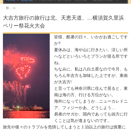
祭... ≫
大吉方旅行の旅行は北、天恵天道、…横須賀久里浜
ペリー祭花火大会
皆様、酷暑の日々、いかがお過ごしです
か?
夏休みは、海や山に行きたい、涼しい所
へなどといろいろとプランが巡る所です
ね。
ちなみに、私は八白土星なので今月、も
ちろん年吉方も加味した上ですが、東南
が大吉方!
と言っても神奈川県に住んで居ると、東
南は海の方、行ける方位がない。
海外になってしまうか…ニューカレドニ
ア、フィジーかあ、どうしよう…
易者のサガか、国内であっても凶方に行
くことは気が進まないのです。
旅先や後々のトラブルを危惧してしまうと１泊以上の旅行は慎重に